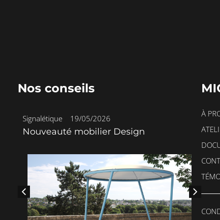
Nos conseils
MI
À PR
Signalétique
•
19/05/2026
Mobi
ATEL
Nouveauté mobilier Design
JA
DOCU
CONT
TÉMO
COND