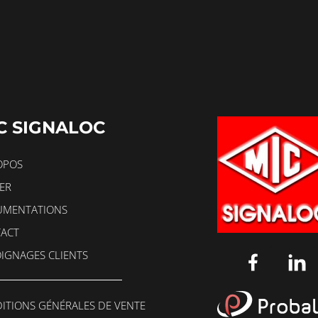
C SIGNALOC
OPOS
lier urbain
•
09/04/2026
Mobilier urbain
IER
RDINIERE
DESTOCKA
MENTATIONS
ACT
IGNAGES CLIENTS
ITIONS GÉNÉRALES DE VENTE