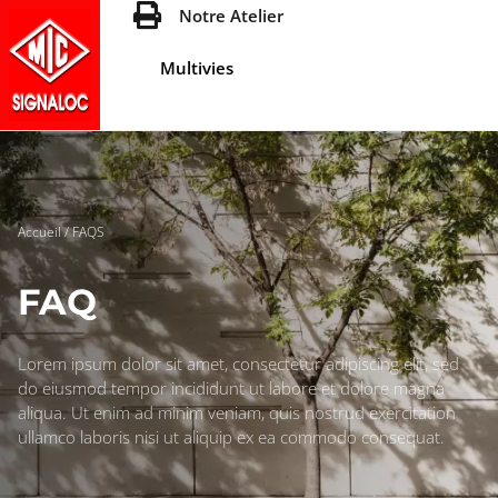
Notre Atelier
Multivies
Accueil
/ FAQS
FAQ
Lorem ipsum dolor sit amet, consectetur adipiscing elit, sed
do eiusmod tempor incididunt ut labore et dolore magna
aliqua. Ut enim ad minim veniam, quis nostrud exercitation
ullamco laboris nisi ut aliquip ex ea commodo consequat.