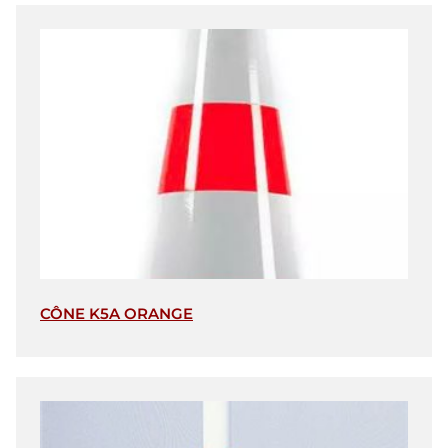
CÔNE K5A ORANGE