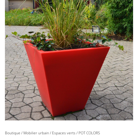
Boutique
/
Mobilier urbain
/
Espaces verts
/ POT COLORS