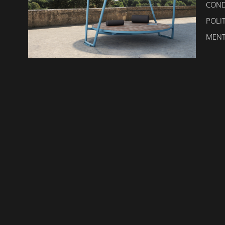
COND
POLI
MENT