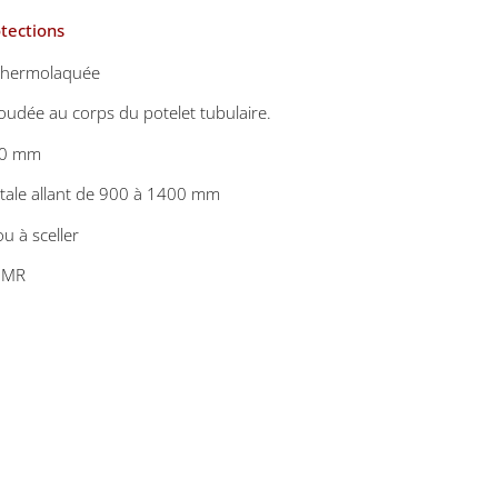
tections
t thermolaquée
soudée au corps du potelet tubulaire.
50 mm
otale allant de 900 à 1400 mm
ou à sceller
 PMR