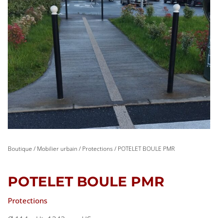
Boutique
/
Mobilier urbain
/
Protections
/ POTELET BOULE PMR
POTELET BOULE PMR
Protections