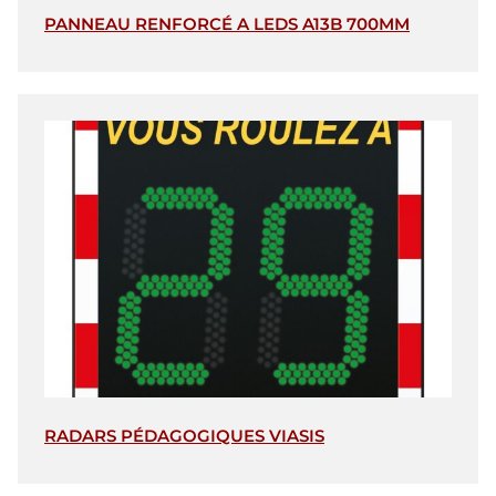
PANNEAU RENFORCÉ A LEDS A13B 700MM
RADARS PÉDAGOGIQUES VIASIS