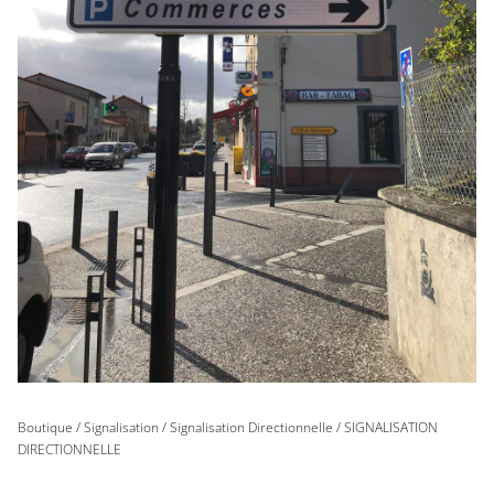
Boutique
/
Signalisation
/
Signalisation Directionnelle
/ SIGNALISATION
DIRECTIONNELLE